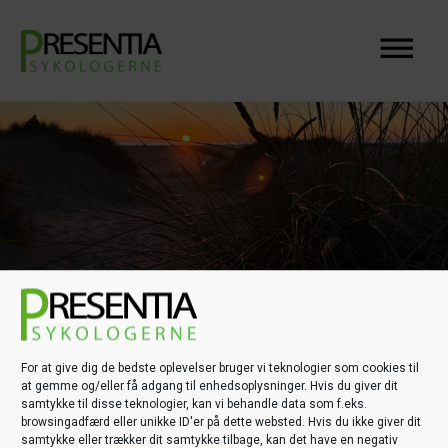
For at give dig de bedste oplevelser bruger vi teknologier som cookies til
at gemme og/eller få adgang til enhedsoplysninger. Hvis du giver dit
samtykke til disse teknologier, kan vi behandle data som f.eks.
browsingadfærd eller unikke ID'er på dette websted. Hvis du ikke giver dit
Angst
samtykke eller trækker dit samtykke tilbage, kan det have en negativ