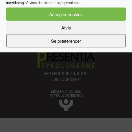
Vold
indvirkning på visse funktioner og egenskaber.
Depression
Accepter cookies
Lavt selvværd
Traumer og PTSD
Mindfullness
Afvis
EMDR
Coaching
Se præferencer
Teambuilding og kurser
VESTERGADE 44, 3. SAL
5000 ODENSE C
MEDLEM AF DANSK
PSYKOLOGFORENING