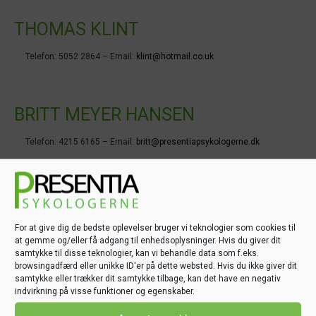
THOMAS KLINT
Telefon: 5052 2864 – Email:
klint@hotmail.co.uk
BRITT MEYER HANSEN
Telefon: 4215 6165 – Email:
britt@presentiapsykologerne.dk
DIDDE DYNESEN
For at give dig de bedste oplevelser bruger vi teknologier som cookies til
Telefon: 2834 2484 – Email:
didde@presentiapsykologerne.dk
at gemme og/eller få adgang til enhedsoplysninger. Hvis du giver dit
samtykke til disse teknologier, kan vi behandle data som f.eks.
browsingadfærd eller unikke ID'er på dette websted. Hvis du ikke giver dit
samtykke eller trækker dit samtykke tilbage, kan det have en negativ
STIG JENSEN
indvirkning på visse funktioner og egenskaber.
Telefon: 4031 2042 – Email:
stig@presentiapsykologerne.dk