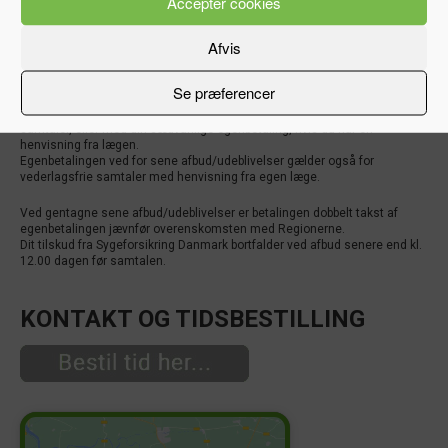
Accepter cookies
Afvis
AFBUD KAN SKE RETTIDIGT SENEST KL. 12.00 DAGEN FØR DIN
AFTALE.
Se præferencer
Afbud senere end dette takseres med fuld betaling for egenbetalte
samtaler, eller med din sædvanlige egenbetaling, hvis du har en
henvisning fra lægen.
Egenbetalingen ved for sene afbud/udeblivelser gælder også for
vederlagsfrie samtaler med henvisning fra egen læge.
Ved gentagne sene afbud/udeblivelser er betalingen dobbelt takst af
egenbetalingen jævnfør overenskomsten med Regionerne.
Dit tilskud fra Sygeforsikring Danmark bortfalder ved afbud senere end kl.
12.00 dagen før samtalen.
KONTAKT OG TIDSBESTILLING