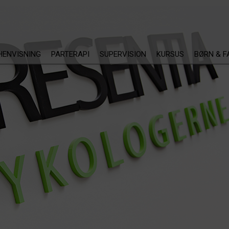
ENVISNING
PARTERAPI
SUPERVISION
KURSUS
BØRN & F