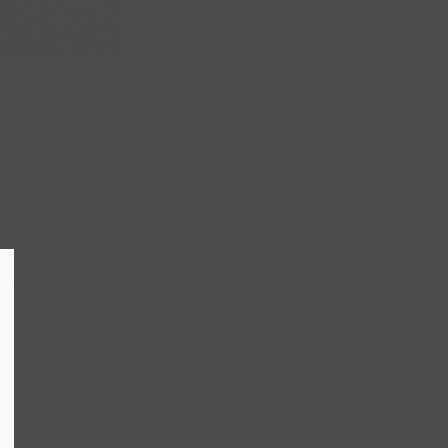
:
ker
så