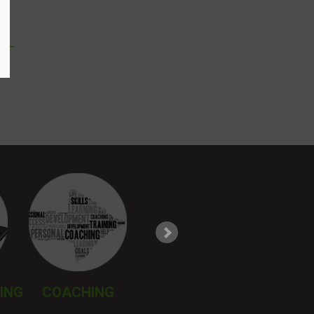
ING
COACHING
BØRN & FAMILIE
MINDF