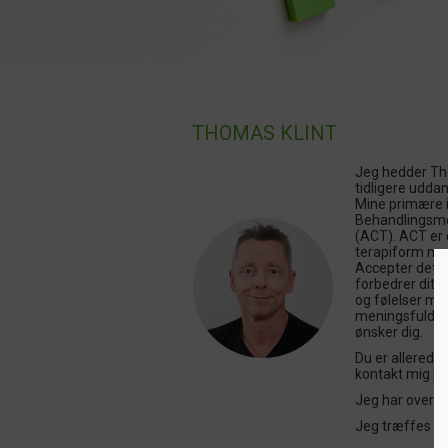
THOMAS KLINT
Jeg hedder Tho
tidligere udda
Mine primære 
Behandlingsmo
(ACT). ACT er 
terapiform med
Accepter det, 
forbedrer dit l
og følelser mer
meningsfuldt fo
ønsker dig.
Du er allerede g
kontakt mig på 
Jeg har overe
Jeg træffes på