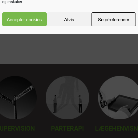
ik
egenskaber.
Accepter cookies
Afvis
Se præferencer
UPERVISION
PARTERAPI
LÆGEHENVISN