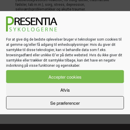
fødsler, tab m.m.), sorg, stress, depression,
selvværdsproblematikker og akutte traumer.
Jeg tager i terapien udgangspunkt i den enkelte klients
problemstilling og vælger således terapimetode og –form ud fra
dette.
Jeg har i min videreuddannelse primært fokuseret på og
uddannet mig indenfor psykodynamisk terapi, kriseterapi,
For at give dig de bedste oplevelser bruger vi teknologier som cookies til
systemisk terapi, kognitiv terapi og coaching. Derudover er jeg
at gemme og/eller få adgang til enhedsoplysninger. Hvis du giver dit
under uddannelse til specialist i psykoterapi.
samtykke til disse teknologier, kan vi behandle data som f.eks.
browsingadfærd eller unikke ID'er på dette websted. Hvis du ikke giver dit
Tillige har jeg undervisnings- og kursuserfaring, bl.a. indenfor
mindfulness.
samtykke eller trækker dit samtykke tilbage, kan det have en negativ
indvirkning på visse funktioner og egenskaber.
Jeg træffes på mail, og min mailadresse
er
tilde@presentiapsykologerne.dk
Accepter cookies
Jeg har ydernr. og kan derfor modtage lægehenviste klienter.
Privatlivspolitik
Afvis
Se præferencer