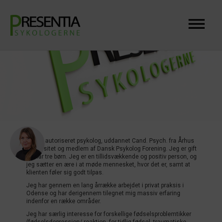
Jeg er autoriseret psykolog, uddannet Cand. Psych. fra Århus
Universitet og medlem af Dansk Psykolog Forening. Jeg er gift
og har tre børn. Jeg er en tillidsvækkende og positiv person, og
jeg sætter en ære i at møde mennesket, hvor det er, samt at
klienten føler sig godt tilpas.
Jeg har gennem en lang årrække arbejdet i privat praksis i
Odense og har derigennem tilegnet mig massiv erfaring
indenfor en række områder.
Jeg har særlig interesse for forskellige fødselsproblemtikker
(fødselsdepression/-reaktion, for tidlig fødsel, traumatiske